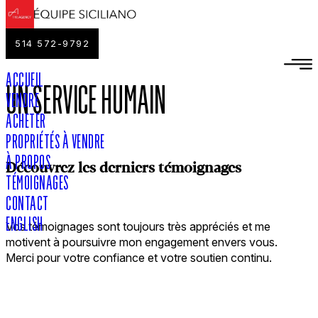
514 572-9792
ACCUEIL
UN SERVICE HUMAIN
VENDRE
ACHETER
PROPRIÉTÉS À VENDRE
À PROPOS
Découvrez les derniers témoignages
TÉMOIGNAGES
CONTACT
ENGLISH
Vos témoignages sont toujours très appréciés et me
motivent à poursuivre mon engagement envers vous.
Merci pour votre confiance et votre soutien continu.